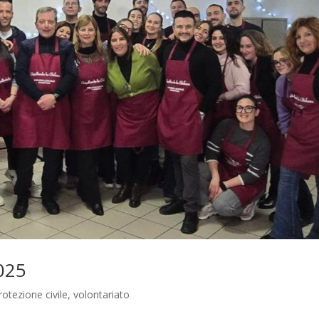
025
rotezione civile
,
volontariato