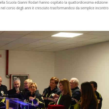
della Scuola Gianni Rodari hanno ospitato la quattordicesima edizione 
el corso degli anni è cresciuto trasformandosi da semplice incontro