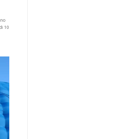
nno
di 10