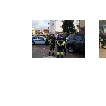
02_3
04
DSC08080
Cop