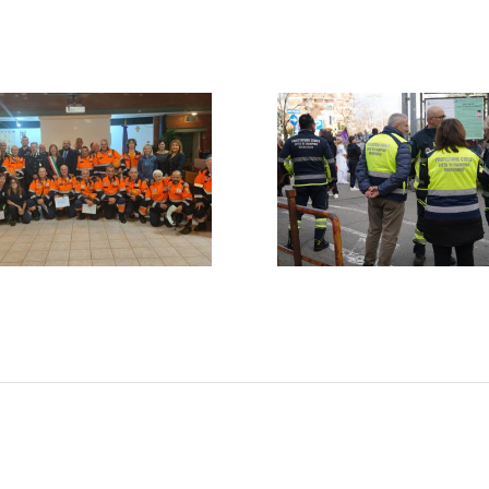
57_1
ertina-1170×659
DSC08125