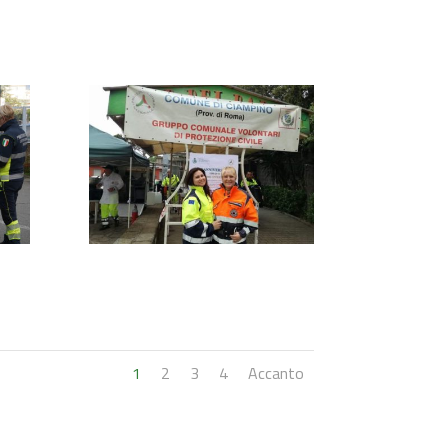
PHOTO-2025-11-12-22-41-
05
1
2
3
4
Accanto