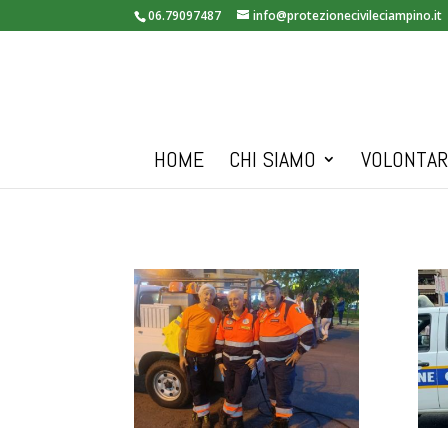
06.79097487
info@protezionecivileciampino.it
HOME
CHI SIAMO
VOLONTAR
PHOTO-2025-11-12-22-41-
PHO