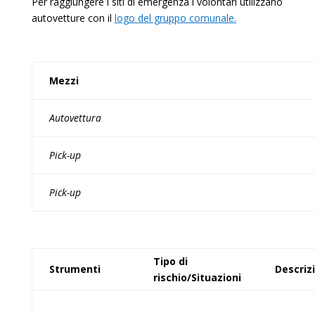
Per raggiungere i siti di emergenza i volontari utilizzano
autovetture con il
logo del gruppo comunale.
Mezzi
Autovettura
Pick-up
Pick-up
Tipo di
Strumenti
Descriz
rischio/Situazioni