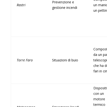
Prevenzione e
Rastri
un mani
gestione incendi
un petti
Compos
da un pa
Torre Faro
Situazioni di buio
telescop
che ha d
fari in c
Disposit
con un
motore
termico