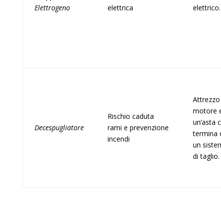
Elettrogeno
elettrica
elettrico
Attrezzo
motore 
Rischio caduta
un’asta 
Decespugliatore
rami e prevenzione
termina 
incendi
un siste
di taglio