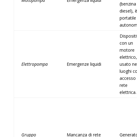
Motopompa
Emergenza liquidi
(benzina
diesel), 
portatile
autono
Disposit
con un
motore
elettrico,
Elettropompa
Emergenze liquidi
usato ne
luoghi c
accesso
rete
elettrica
Gruppo
Mancanza di rete
Generat