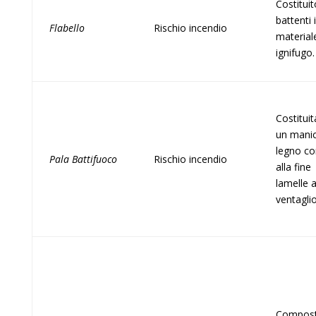
Costitui
battenti 
Flabello
Rischio incendio
material
ignifugo.
Costituit
un manic
legno co
Pala Battifuoco
Rischio incendio
alla fine
lamelle 
ventagli
Compost